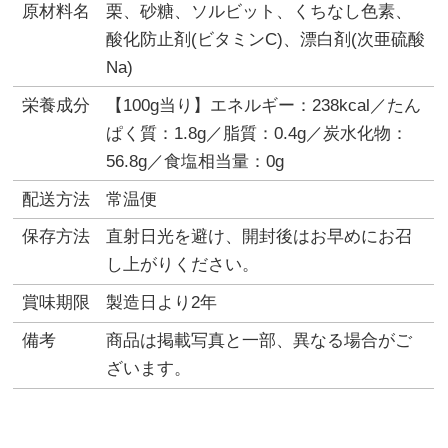
原材料名
栗、砂糖、ソルビット、くちなし色素、
酸化防止剤(ビタミンC)、漂白剤(次亜硫酸
Na)
栄養成分
【100g当り】エネルギー：238kcal／たん
ぱく質：1.8g／脂質：0.4g／炭水化物：
56.8g／食塩相当量：0g
配送方法
常温便
保存方法
直射日光を避け、開封後はお早めにお召
し上がりください。
賞味期限
製造日より2年
備考
商品は掲載写真と一部、異なる場合がご
ざいます。