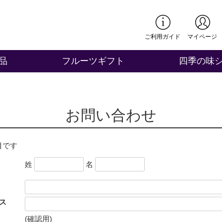
ご利用ガイド
マイページ
品
フルーツギフト
四季の味
お問い合わせ
目です
姓
名
ス
(確認用)