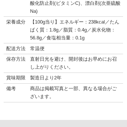
酸化防止剤(ビタミンC)、漂白剤(次亜硫酸
Na)
栄養成分
【100g当り】エネルギー：238kcal／たん
ぱく質：1.8g／脂質：0.4g／炭水化物：
56.8g／食塩相当量：0.1g
配送方法
常温便
保存方法
直射日光を避け、開封後はお早めにお召
し上がりください。
賞味期限
製造日より2年
備考
商品は掲載写真と一部、異なる場合がご
ざいます。